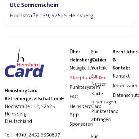
Ute Sonnenschein
Hochstraße 139, 52525 Heinsberg
Über
Für
Rechtliches
HeinsbergCard
Nutzer
&
Neuigkeiten
Vorteile
Kontakt
für
Kontakt
Akzeptanzstellen
Nutzer
Impressum
Punktesystem
HeinsbergCard
Karte
Datenschut
FAQ
Betreibergesellschaft mbH
beantragen
Hochstraße 112, 52525
HeinsbergCard
Punktestand
Heinsberg
App
abfragen
Deutschland
Sponsoren
Tel:
+49 (0) 2452 6850837
Für