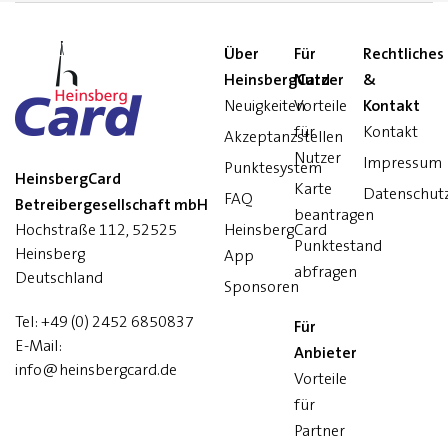
Über
Für
Rechtliches
HeinsbergCard
Nutzer
&
Neuigkeiten
Vorteile
Kontakt
für
Kontakt
Akzeptanzstellen
Nutzer
Impressum
Punktesystem
HeinsbergCard
Karte
Datenschut
FAQ
Betreibergesellschaft mbH
beantragen
Hochstraße 112, 52525
HeinsbergCard
Punktestand
Heinsberg
App
abfragen
Deutschland
Sponsoren
Tel:
+49 (0) 2452 6850837
Für
E-Mail:
Anbieter
info@heinsbergcard.de
Vorteile
für
Partner