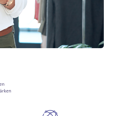
hen
tärken