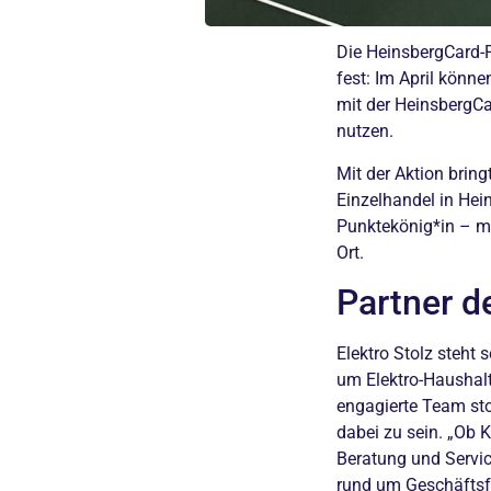
Die HeinsbergCard-P
fest: Im April könne
mit der HeinsbergC
nutzen.
Mit der Aktion brin
Einzelhandel in Hei
Punktekönig*in – mi
Ort.
Partner d
Elektro Stolz steht 
um Elektro-Haushalt
engagierte Team sto
dabei zu sein. „Ob 
Beratung und Servic
rund um Geschäftsf