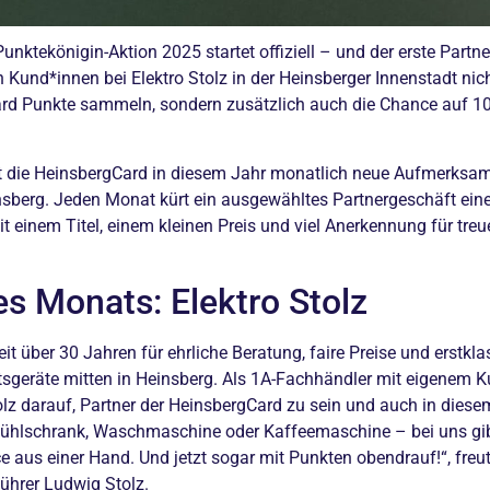
unktekönigin-Aktion 2025 startet offiziell – und der erste Partn
n Kund*innen bei Elektro Stolz in der Heinsberger Innenstadt ni
ard Punkte sammeln, sondern zusätzlich auch die Chance auf 
gt die HeinsbergCard in diesem Jahr monatlich neue Aufmerksam
nsberg. Jeden Monat kürt ein ausgewähltes Partnergeschäft ein
t einem Titel, einem kleinen Preis und viel Anerkennung für tre
es Monats: Elektro Stolz
seit über 30 Jahren für ehrliche Beratung, faire Preise und erstkl
sgeräte mitten in Heinsberg. Als 1A-Fachhändler mit eigenem K
lz darauf, Partner der HeinsbergCard zu sein und auch in diese
Kühlschrank, Waschmaschine oder Kaffeemaschine – bei uns gibt
e aus einer Hand. Und jetzt sogar mit Punkten obendrauf!“, fre
ührer Ludwig Stolz.