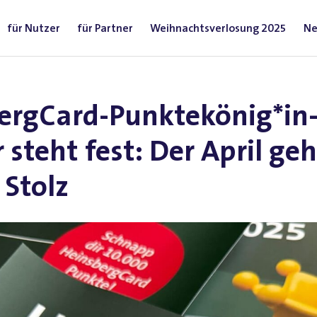
für Nutzer
für Partner
Weihnachtsverlosung 2025
Ne
ergCard-Punktekönig*in
 steht fest: Der April ge
 Stolz